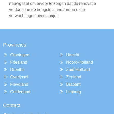
nauwgezet om ervoor te zorgen dat de renovatie
voldoet aan de hoogste standaarden en je
verwachtingen overschrijdt.
Provincies
Groningen
Utrecht
Friesland
Noord-Holland
Drenthe
Zuid-Holland
Overijssel
Zeeland
Flevoland
Brabant
Gelderland
Limburg
Contact